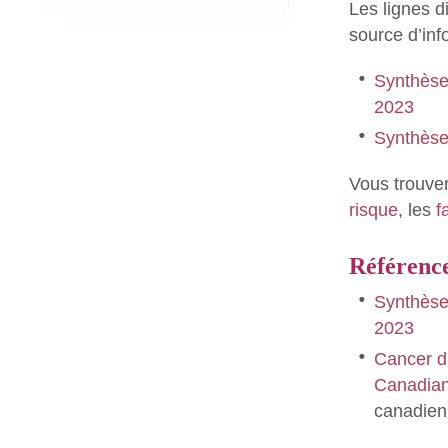
Les lignes d
source d’inf
Synthès
2023
Synthès
Vous trouver
risque
, les
f
Référenc
Synthès
2023
Cancer d
Canadian
canadien 