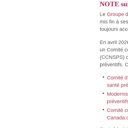
NOTE su
Le
Groupe d
mis fin à se
toujours acc
En avril 202
un Comité co
(CCNSPS) qu
préventifs. 
Comité d
santé pr
Modernise
préventi
Comité co
Canada.