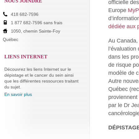
NOUS JOINDRE
officielle d
Europe
MyP
418 682-7596
d’informatio
1 877 682-7596 sans frais
dédiée aux 
1050, chemin Sainte-Foy
Québec
Au Canada, u
l’évaluation
dans les pro
LIENS INTERNET
de risque p
Découvrez les liens Internet sur le
modèle de c
dépistage et le cancer du sein ainsi
Autre nouvea
que les différentes ressources traitant
du sujet.
Québec (recr
En savoir plus
proviennent 
par le Dr J
cancérologi
DÉPISTAGE