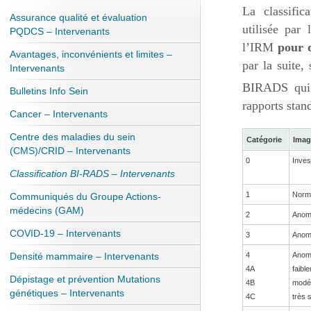
La classifi
Assurance qualité et évaluation
utilisée par
PQDCS – Intervenants
l’IRM
pour d
Avantages, inconvénients et limites –
par la suite,
Intervenants
BIRADS qui 
Bulletins Info Sein
rapports stan
Cancer – Intervenants
Centre des maladies du sein
Catégorie
Imag
(CMS)/CRID – Intervenants
0
Inves
Classification BI-RADS – Intervenants
1
Norm
Communiqués du Groupe Actions-
médecins (GAM)
2
Anoma
COVID-19 – Intervenants
3
Anoma
Densité mammaire – Intervenants
4
Anoma
4A
faibl
Dépistage et prévention Mutations
4B
modé
génétiques – Intervenants
4C
très 