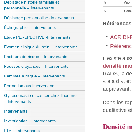
Dépistage histoire familiale et
5
Anoma
personnelle – Intervenants
6
Cance
Dépistage personnalisé -Intervenants
Références 
Échographie – Intervenants
ACR BI-R
Étude PERSPECTIVE -Intervenants
Référenc
Examen clinique du sein – Intervenants
Facteurs de risque – Intervenants
Il existe au
densité ma
Fausses croyances – Intervenants
RADS, la den
Femmes à risque – Intervenants
« a à d », e
Formation aux intervenants
auparavant.
Gynécomastie et cancer chez l’homme
– Intervenants
Dans les ra
qualitative 
Intervenants
Investigation – Intervenants
Densité 
IRM – Intervenants