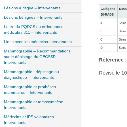
Lésions à risque – Intervenants
Catégorie
Descr
BI-RADS
Lésions bénignes – Intervenants
A
Seins
Lettre du PQDCS ou ordonnance
B
Seins
médicale / 811 – Intervenants
C
Seins
Liens avec les médecins-Intervenants
D
Seins
Mammographie – Recommandations
sur le dépistage du GECSSP –
Référence :
Intervenants
Mammographie : dépistage ou
Révisé le 10
diagnostique – Intervenants
Mammographie et prothèses
mammaires – Intervenants
Mammographie et tomosynthèse –
Intervenants
Médecins et IPS volontaires –
Intervenants