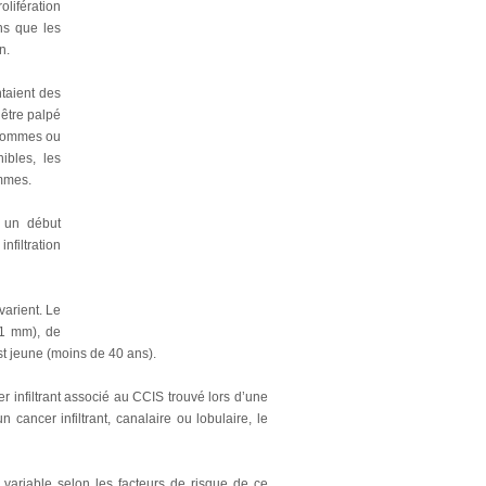
olifération
ns que les
n.
taient des
 être palpé
s hommes ou
ibles, les
emmes.
r un début
nfiltration
varient. Le
41 mm), de
st jeune (moins de 40 ans).
r infiltrant associé au CCIS trouvé lors d’une
 cancer infiltrant, canalaire ou lobulaire, le
 variable selon les facteurs de risque de ce