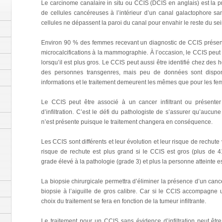
Le carcinome canalaire in situ ou CCIS (DCIS en anglais) est la pr
de cellules cancéreuses à l’intérieur d’un canal galactophore sa
cellules ne dépassent la paroi du canal pour envahir le reste du sei
Environ 90 % des femmes recevant un diagnostic de CCIS présen
microcalcifications à la mammographie. À l’occasion, le CCIS peut
lorsqu’il est plus gros. Le CCIS peut aussi être identifié chez de
des personnes transgenres, mais peu de données sont dispon
informations et le traitement demeurent les mêmes que pour les f
Le CCIS peut être associé à un cancer infiltrant ou présente
d’infiltration. C’est le défi du pathologiste de s’assurer qu’aucune i
n’est présente puisque le traitement changera en conséquence.
Les CCIS sont différents et leur évolution et leur risque de rechute 
risque de rechute est plus grand si le CCIS est gros (plus de 
grade élevé à la pathologie (grade 3) et plus la personne atteinte e
La biopsie chirurgicale permettra d’éliminer la présence d’un cance
biopsie à l’aiguille de gros calibre. Car si le CCIS accompagne un
choix du traitement se fera en fonction de la tumeur infiltrante.
Le traitement pour un CCIS sans évidence d’infiltration peut être