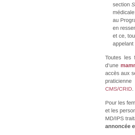
section
S
médicale:
au Progr
en resse
et ce, to
appelant
Toutes les
d’une
mamm
accès aux se
praticienn
CMS/CRID
.
Pour les fe
et les perso
MD/IPS trai
annoncée e