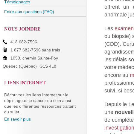
Témoignages
offrent un 
Foire aux questions (FAQ)
anormale jus
Les
examen
NOUS JOINDRE
ou biopsie) 
418 682-7596
(CDD). Cert
1 877 682-7596 sans frais
agrandissem
1050, chemin Sainte-Foy
les délais s
Québec (Québec)
G1S 4L8
votre médeci
encore au
m
professionne
LIENS INTERNET
suivi, si bes
Découvrez les liens Internet sur le
dépistage et le cancer du sein ainsi
Depuis le 1e
que les différentes ressources traitant
une
nouvell
du sujet.
En savoir plus
de compléter
investigatio