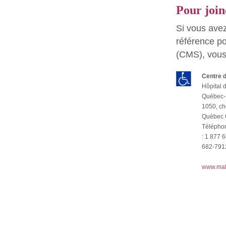
Pour joi
Si vous ave
référence po
(CMS), vous
Centre 
Hôpital 
Québec-U
1050, ch
Québec 
Téléph
: 1 877
682-791
www.mal