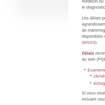
médecin ou d
le diagnosti
Les délais 
agrandissem
de mammogra
disponibles 
(MSSS).
Délais
recom
du sein (PQ
Examens
clich
échog
Si vous voul
incluant ceu