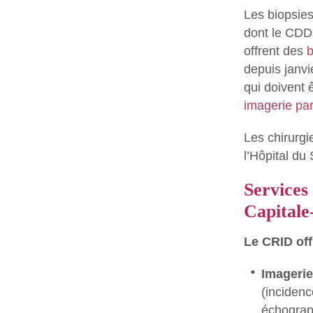
Les biopsie
dont le CDD 
offrent des
b
depuis janvi
qui doivent
imagerie pa
Les chirurg
l’Hôpital d
Services 
Capitale
Le CRID off
Imageri
(incide
échograp