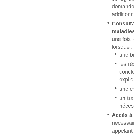
demand
additionn
Consulta
maladie
une fois 
lorsque :
une bi
les r
concl
expliq
une ch
un tra
néces
Accès à 
nécessair
appelant 