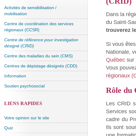
(CRID)
Activités de sensibilisation /
Dans la régi
mobilisation
du Saint-Sa
Centre de coordination des services
trouverez l
régionaux (CCSR)
Centre de référence pour investigation
Si vous êtes
désigné (CRID)
Nationale, 
Centre des maladies du sein (CMS)
Québec
sur 
Centres de dépistage désignés (CDD)
Vous pouvez
régionaux (
Information
Soutien psychosocial
Rôle du
Les CRID so
LIENS RAPIDES
Services so
Votre opinion sur le site
cadre du Pr
Ils sont so
Quiz
une formatio