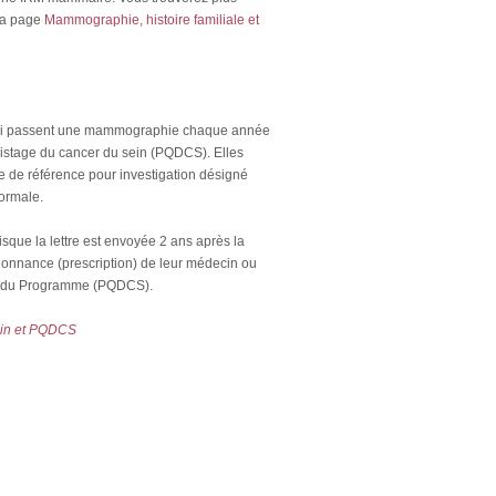
 la page
Mammographie, histoire familiale et
t qui passent une mammographie chaque année
stage du cancer du sein (PQDCS). Elles
tre de référence pour investigation désigné
ormale.
isque la lettre est envoyée 2 ans après la
onnance (prescription) de leur médecin ou
ion du Programme (PQDCS).
ein et PQDCS