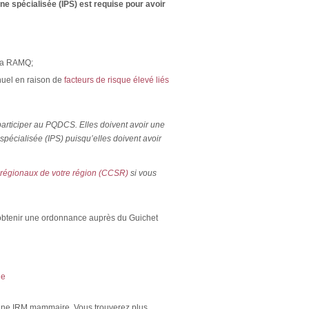
e spécialisée (IPS) est requise pour avoir
 la RAMQ;
nuel en raison de
facteurs de risque élevé liés
articiper au PQDCS. Elles doivent avoir une
pécialisée (IPS) puisqu’elles doivent avoir
 régionaux de votre région (CCSR)
si vous
btenir une ordonnance auprès du Guichet
ue
i une IRM mammaire. Vous trouverez plus