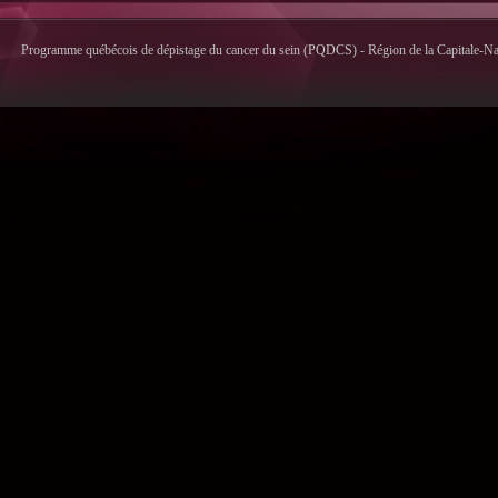
Programme québécois de dépistage du cancer du sein (PQDCS) - Région de la Capitale-Nati