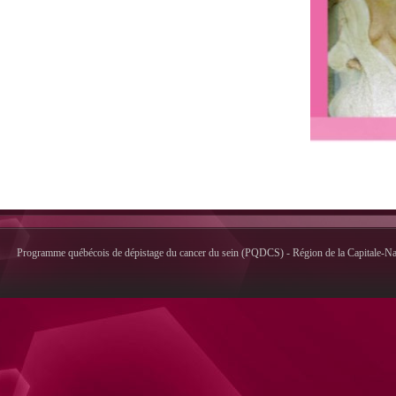
Programme québécois de dépistage du cancer du sein (PQDCS) - Région de la Capitale-Nati