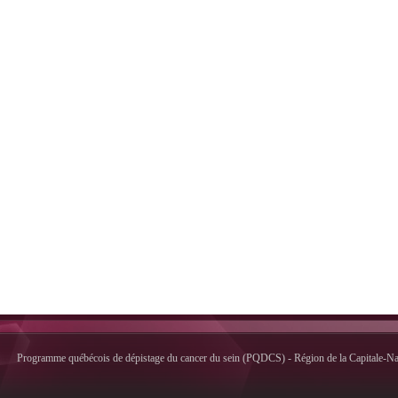
Programme québécois de dépistage du cancer du sein (PQDCS) - Région de la Capitale-Nati